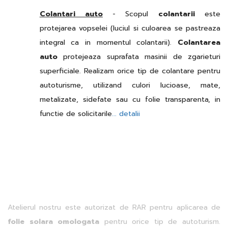
Colantari auto
- Scopul
colantarii
este
protejarea vopselei (luciul si culoarea se pastreaza
integral ca in momentul colantarii).
Colantarea
auto
protejeaza suprafata masinii de zgarieturi
superficiale. Realizam orice tip de colantare pentru
autoturisme, utilizand culori lucioase, mate,
metalizate, sidefate sau cu folie transparenta, in
functie de solicitarile
... detalii
Atelierul nostru este autorizat de RAR pentru aplicarea de
folie solara omologata
pentru orice tip de autoturism.